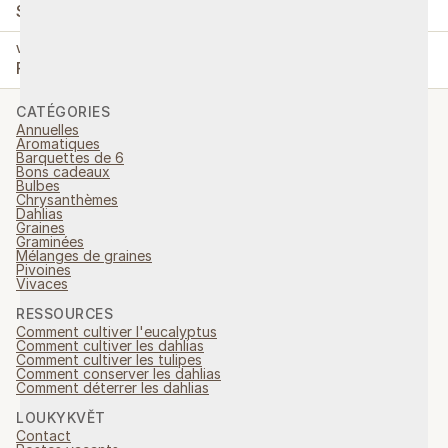
St-Pá:
9.00-16.00
VYZVEDNUTÍ OBJEDNÁVEK
Po-Pá:
9.00-16.00
CATÉGORIES
Annuelles
Aromatiques
Barquettes de 6
Bons cadeaux
Bulbes
Chrysanthèmes
Dahlias
Graines
Graminées
Mélanges de graines
Pivoines
Vivaces
RESSOURCES
Comment cultiver l'eucalyptus
Comment cultiver les dahlias
Comment cultiver les tulipes
Comment conserver les dahlias
Comment déterrer les dahlias
LOUKYKVĚT
Contact