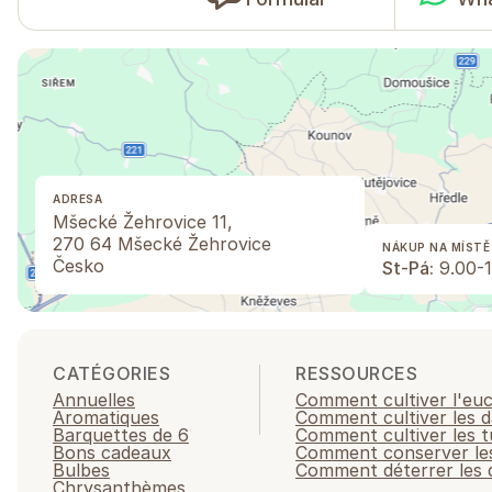
ADRESA
Mšecké Žehrovice 11,
270 64 Mšecké Žehrovice
NÁKUP NA MÍSTĚ
Česko
St-Pá:
9.00-1
CATÉGORIES
RESSOURCES
Annuelles
Comment cultiver l'eu
Aromatiques
Comment cultiver les d
Barquettes de 6
Comment cultiver les t
Bons cadeaux
Comment conserver les
Bulbes
Comment déterrer les d
Chrysanthèmes