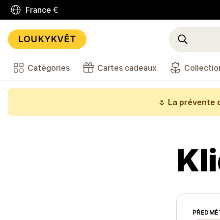
France
€
Catégories
Cartes cadeaux
Collectio
🌷
La prévente d
Kl
PŘEDMĚ