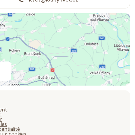
ent
n
r
les
dentialité
 aux cookies