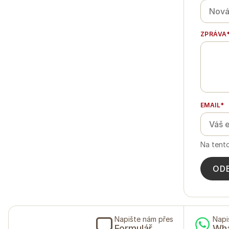
ZPRÁVA
EMAIL*
Na tent
OD
Napište nám přes
Napi
Formulář
Wh