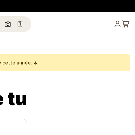
e cette année
. 🌷
 tu