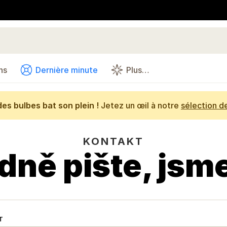
ns
Dernière minute
Plus…
es bulbes bat son plein !
Jetez un œil à notre
sélection d
KONTAKT
idně pište, jsme
T