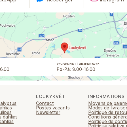
VYZVEDNUTÍ OBJEDNÁVEK
6.00
Po-Pá:
9.00-16.00
LOUKYKVĚT
INFORMATIONS
calyptus
Contact
Moyens de paiem
ahlias
Postes vacants
Modes de livraiso
ulipes
Newsletter
Politique de retou
 dahlias
Conditions généra
ahlias
Politique de confi
Politique relative