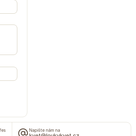
řes
Napište nám na
kvet@loukykvet.cz