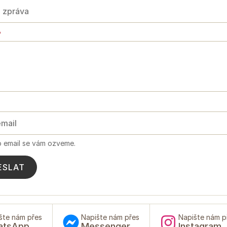
*
o email se vám ozveme.
ESLAT
šte nám přes
Napište nám přes
Napište nám p
atsApp
Messenger
Instagram