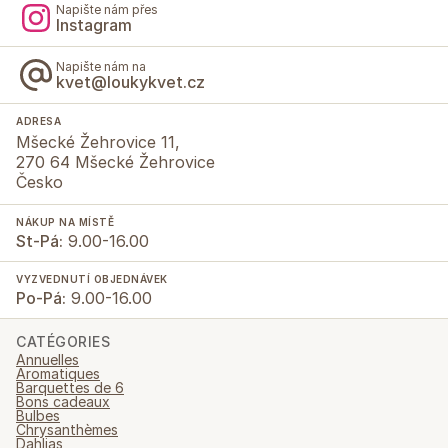
Napište nám přes
Instagram
Napište nám na
kvet@loukykvet.cz
ADRESA
Mšecké Žehrovice 11,
270 64 Mšecké Žehrovice
Česko
NÁKUP NA MÍSTĚ
St-Pá:
9.00-16.00
VYZVEDNUTÍ OBJEDNÁVEK
Po-Pá:
9.00-16.00
CATÉGORIES
Annuelles
Aromatiques
Barquettes de 6
Bons cadeaux
Bulbes
Chrysanthèmes
Dahlias