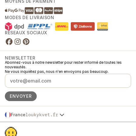
MOYENS DE PAIEMENT
MODES DE LIVRAISON
RÉSEAUX SOCIAUX
NEWSLETTER
Abonnez-vous à notre newsletter pour rester informé de toutes les
nouveautés.
Ne vous inquiétez pas, nous n'en envoyons pas beaucoup.
ENVOYER
France
loukykvet.fr
Česko
© 2016 →
2026
Loukykvět s.r.o.
Slovensko
Loukykvět s.r.o. est immatriculée au Registre du Commerce du Tribunal
Polska