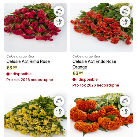
Celosia argentea
Celosia argentea
Célosie Act Rima Rose
Célosie Act Enda Rose
Orange
€
3
09
€
3
09
Indisponible
Indisponible
Pro rok
2026
nedostupné
Pro rok
2026
nedostupné