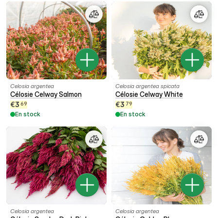
Celosia argentea
Celosia argentea spicata
Célosie Celway Salmon
Célosie Celway White
€
3
€
3
69
79
En stock
En stock
Celosia argentea
Celosia argentea