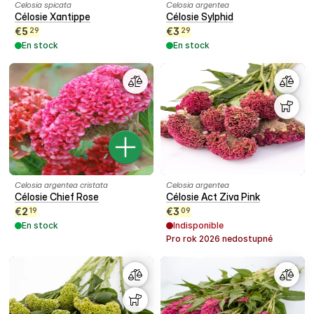
Celosia spicata
Celosia argentea
Célosie Xantippe
Célosie Sylphid
€
5
€
3
29
29
En stock
En stock
Celosia argentea cristata
Celosia argentea
Célosie Chief Rose
Célosie Act Ziva Pink
€
2
€
3
19
09
En stock
Indisponible
Pro rok
2026
nedostupné