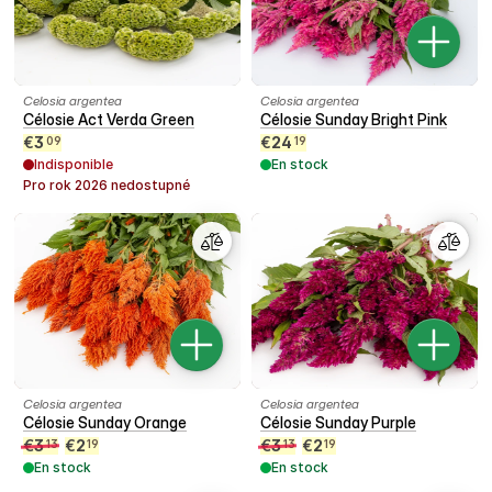
Celosia argentea
Celosia argentea
Célosie Act Verda Green
Célosie Sunday Bright Pink
€
3
€
24
09
19
Indisponible
En stock
Pro rok
2026
nedostupné
Celosia argentea
Celosia argentea
Célosie Sunday Orange
Célosie Sunday Purple
€
3
€
2
€
3
€
2
13
19
13
19
En stock
En stock