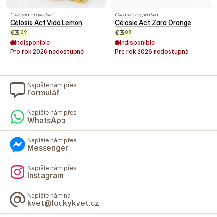
Celosia argentea
Celosia argentea
Célosie Act Vida Lemon
Célosie Act Zara Orange
€
3
€
3
09
09
Indisponible
Indisponible
Pro rok
2026
nedostupné
Pro rok
2026
nedostupné
Napište nám přes
Formulář
Napište nám přes
WhatsApp
Napište nám přes
Messenger
Napište nám přes
Instagram
Napište nám na
kvet@loukykvet.cz