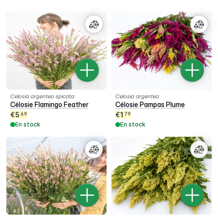
Tout au long de la saison, vous pourrez profiter d'une large palette de
couleurs, allant du vert frais et du rose tendre à l'orange éclatant ou au
rouge profond.
Celosia argentea spicata
Celosia argentea
Célosie Flamingo Feather
Célosie Pampas Plume
€
5
€
1
69
79
En stock
En stock