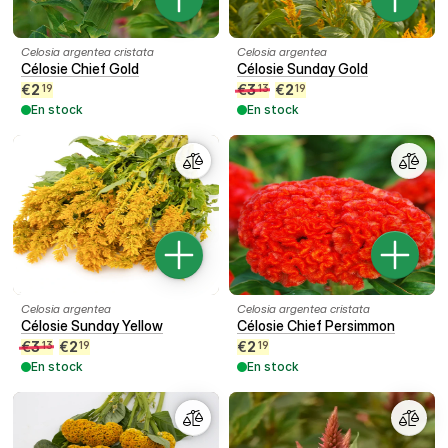
Celosia argentea cristata
Celosia argentea
Célosie Chief Gold
Célosie Sunday Gold
€
2
€
3
€
2
19
13
19
En stock
En stock
Celosia argentea
Celosia argentea cristata
Célosie Sunday Yellow
Célosie Chief Persimmon
€
3
€
2
€
2
13
19
19
En stock
En stock