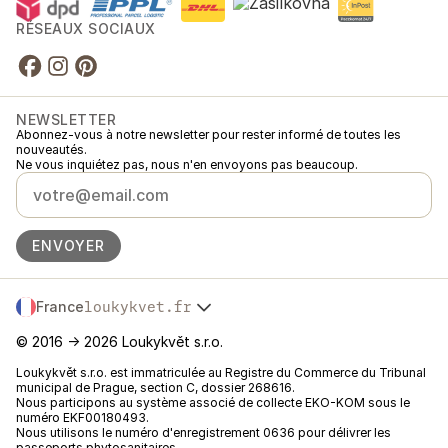
RÉSEAUX SOCIAUX
NEWSLETTER
Abonnez-vous à notre newsletter pour rester informé de toutes les
nouveautés.
Ne vous inquiétez pas, nous n'en envoyons pas beaucoup.
ENVOYER
France
loukykvet.fr
Česko
© 2016 →
2026
Loukykvět s.r.o.
Slovensko
Polska
Loukykvět s.r.o. est immatriculée au Registre du Commerce du Tribunal
municipal de Prague, section C, dossier 268616.
Österreich
Nous participons au système associé de collecte EKO-KOM sous le
Deutschland
numéro EKF00180493.
België
Nous utilisons le numéro d'enregistrement 0636 pour délivrer les
passeports phytosanitaires.