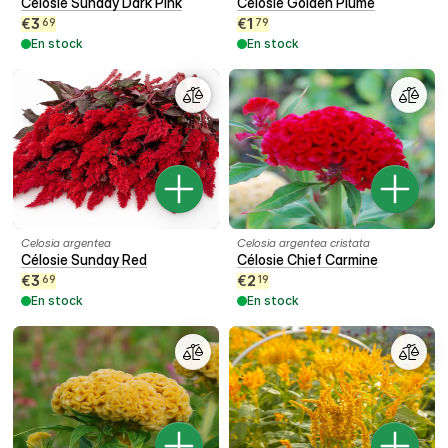
Célosie Sunday Dark Pink
Célosie Golden Plume
€
3
€
1
69
79
En stock
En stock
Celosia argentea
Celosia argentea cristata
Célosie Sunday Red
Célosie Chief Carmine
€
3
€
2
69
19
En stock
En stock