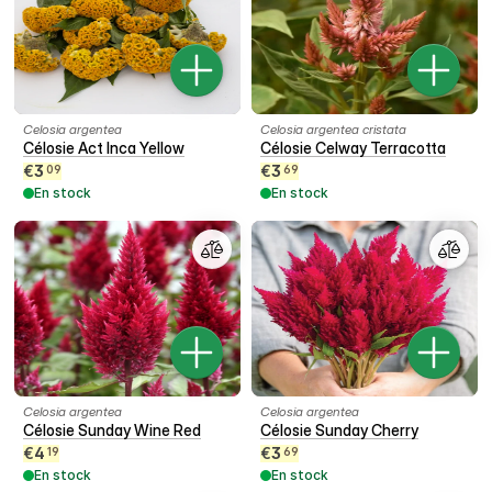
Celosia argentea
Celosia argentea cristata
Célosie Act Inca Yellow
Célosie Celway Terracotta
€
3
€
3
09
69
En stock
En stock
Celosia argentea
Celosia argentea
Célosie Sunday Wine Red
Célosie Sunday Cherry
€
4
€
3
19
69
En stock
En stock