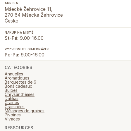
ADRESA
Mšecké Žehrovice 11,
270 64 Mšecké Žehrovice
Česko
NÁKUP NA MÍSTĚ
St-Pá:
9.00-16.00
VYZVEDNUTÍ OBJEDNÁVEK
Po-Pá:
9.00-16.00
CATÉGORIES
Annuelles
Aromatiques
Barquettes de 6
Bons cadeaux
Bulbes
Chrysanthèmes
Dahlias
Graines
Graminées
Mélanges de graines
Pivoines
Vivaces
RESSOURCES