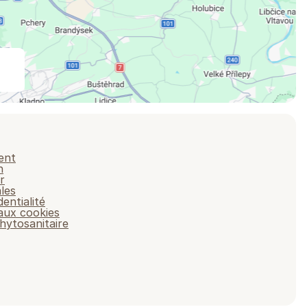
ent
n
r
les
dentialité
 aux cookies
hytosanitaire