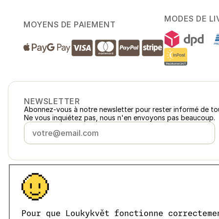
MODES DE LI
MOYENS DE PAIEMENT
NEWSLETTER
Abonnez-vous à notre newsletter pour rester informé de to
Ne vous inquiétez pas, nous n'en envoyons pas beaucoup.
France
loukykvet.fr
Česko
loukykvet.cz
Slovensko
loukykvet.sk
© 2016 →
2026
Loukykvět s.r.o.
Pour que Loukykvět fonctionne correcteme
Polska
loukykvet.pl