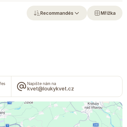
Recommandés
Mřížka
řes
Napište nám na
kvet@loukykvet.cz