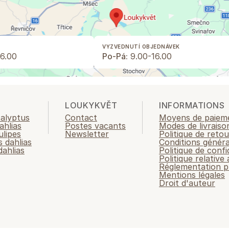
VYZVEDNUTÍ OBJEDNÁVEK
6.00
Po-Pá:
9.00-16.00
LOUKYKVĚT
INFORMATIONS
calyptus
Contact
Moyens de paiem
ahlias
Postes vacants
Modes de livraiso
ulipes
Newsletter
Politique de retou
 dahlias
Conditions généra
ahlias
Politique de confi
Politique relative
Réglementation p
Mentions légales
Droit d'auteur