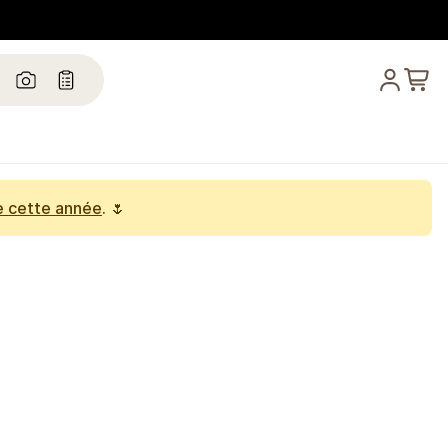
e cette année
. 🌷