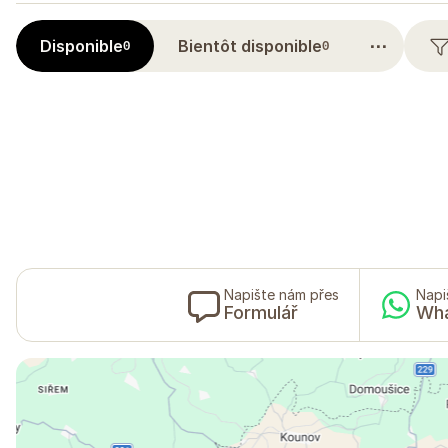
⋯
Disponible
Bientôt disponible
0
0
Napište nám přes
Napi
Formulář
Wh