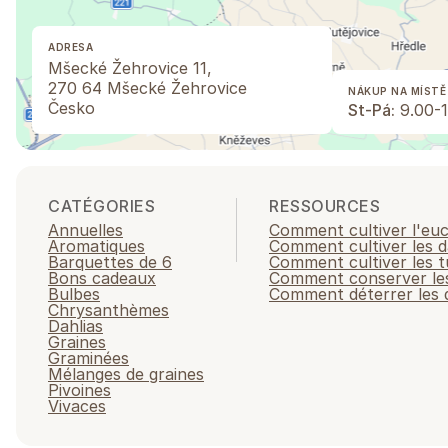
ADRESA
Mšecké Žehrovice 11,
270 64 Mšecké Žehrovice
NÁKUP NA MÍSTĚ
Česko
St-Pá:
9.00-1
CATÉGORIES
RESSOURCES
Annuelles
Comment cultiver l'eu
Aromatiques
Comment cultiver les d
Barquettes de 6
Comment cultiver les t
Bons cadeaux
Comment conserver les
Bulbes
Comment déterrer les d
Chrysanthèmes
Dahlias
Graines
Graminées
Mélanges de graines
Pivoines
Vivaces