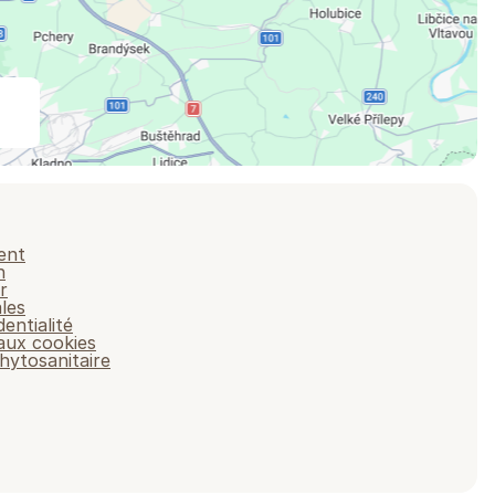
ent
n
r
les
dentialité
 aux cookies
hytosanitaire