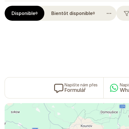
⋯
Disponible
Bientôt disponible
0
0
Napište nám přes
Napi
Formulář
Wh