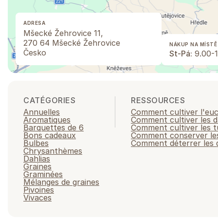
ADRESA
Mšecké Žehrovice 11,
270 64 Mšecké Žehrovice
NÁKUP NA MÍSTĚ
Česko
St-Pá:
9.00-1
CATÉGORIES
RESSOURCES
Annuelles
Comment cultiver l'eu
Aromatiques
Comment cultiver les d
Barquettes de 6
Comment cultiver les t
Bons cadeaux
Comment conserver les
Bulbes
Comment déterrer les d
Chrysanthèmes
Dahlias
Graines
Graminées
Mélanges de graines
Pivoines
Vivaces