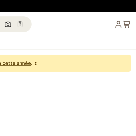
e cette année
. 🌷