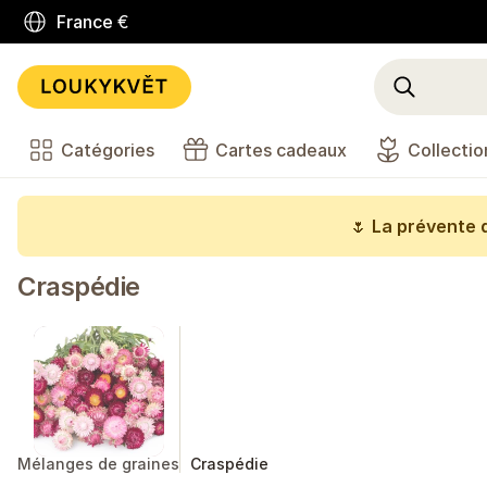
France
€
Catégories
Cartes cadeaux
Collectio
🌷
La prévente d
Craspédie
Mélanges de graines
Craspédie