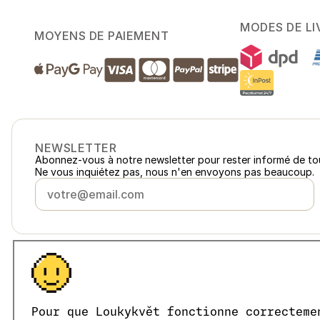
MODES DE LI
MOYENS DE PAIEMENT
NEWSLETTER
Abonnez-vous à notre newsletter pour rester informé de to
Ne vous inquiétez pas, nous n'en envoyons pas beaucoup.
France
loukykvet.fr
Česko
loukykvet.cz
Slovensko
loukykvet.sk
© 2016 →
2026
Loukykvět s.r.o.
Pour que Loukykvět fonctionne correcteme
Polska
loukykvet.pl