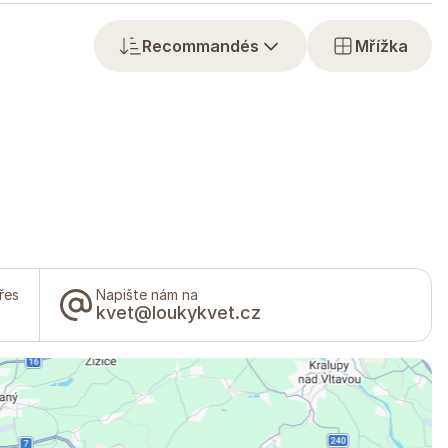
Recommandés
Mřížka
řes
Napište nám na
kvet@loukykvet.cz