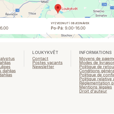
VYZVEDNUTÍ OBJEDNÁVEK
6.00
Po-Pá:
9.00-16.00
LOUKYKVĚT
INFORMATIONS
calyptus
Contact
Moyens de paiem
ahlias
Postes vacants
Modes de livraiso
ulipes
Newsletter
Politique de retou
 dahlias
Conditions généra
ahlias
Politique de confi
Politique relative
Réglementation p
Mentions légales
Droit d'auteur