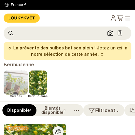
France
€
🌷
La prévente des bulbes bat son plein !
Jetez un œil à
notre
sélection de cette année
. 🌷
Bermudienne
Vivaces
Bermudienne
Bientôt
⋯
Filtrovat…
Disponible
1
0
disponible
NOUVEAUTÉ