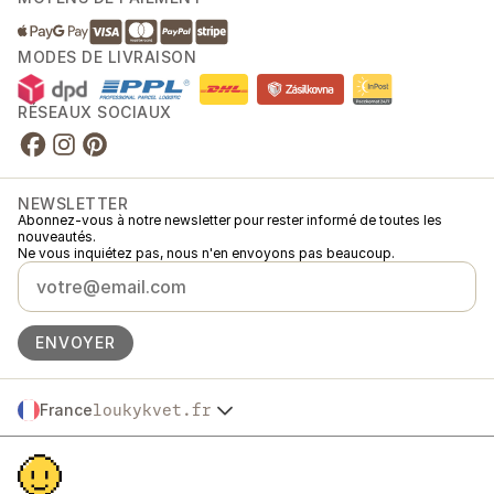
MODES DE LIVRAISON
RÉSEAUX SOCIAUX
NEWSLETTER
Abonnez-vous à notre newsletter pour rester informé de toutes les
nouveautés.
Ne vous inquiétez pas, nous n'en envoyons pas beaucoup.
ENVOYER
France
loukykvet.fr
Česko
© 2016 →
2026
Loukykvět s.r.o.
Slovensko
Loukykvět s.r.o. est immatriculée au Registre du Commerce du Tribunal
Polska
municipal de Prague, section C, dossier 268616.