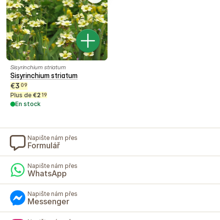
Sisyrinchium striatum
Sisyrinchium striatum
€
3
09
Plus de
€
2
19
En stock
Napište nám přes
Formulář
Napište nám přes
WhatsApp
Napište nám přes
Messenger