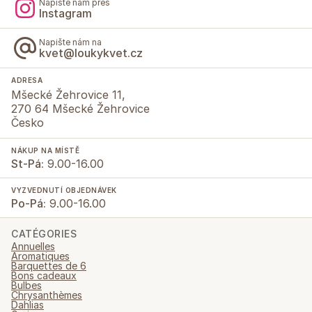
Napište nám přes
Instagram
Napište nám na
kvet@loukykvet.cz
ADRESA
Mšecké Žehrovice 11,
270 64 Mšecké Žehrovice
Česko
NÁKUP NA MÍSTĚ
St-Pá:
9.00-16.00
VYZVEDNUTÍ OBJEDNÁVEK
Po-Pá:
9.00-16.00
CATÉGORIES
Annuelles
Aromatiques
Barquettes de 6
Bons cadeaux
Bulbes
Chrysanthèmes
Dahlias