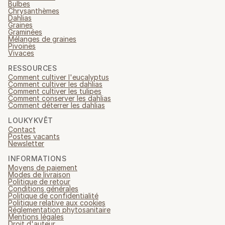
Bulbes
Chrysanthèmes
Dahlias
Graines
Graminées
Mélanges de graines
Pivoines
Vivaces
RESSOURCES
Comment cultiver l'eucalyptus
Comment cultiver les dahlias
Comment cultiver les tulipes
Comment conserver les dahlias
Comment déterrer les dahlias
LOUKYKVĚT
Contact
Postes vacants
Newsletter
INFORMATIONS
Moyens de paiement
Modes de livraison
Politique de retour
Conditions générales
Politique de confidentialité
Politique relative aux cookies
Réglementation phytosanitaire
Mentions légales
Droit d'auteur