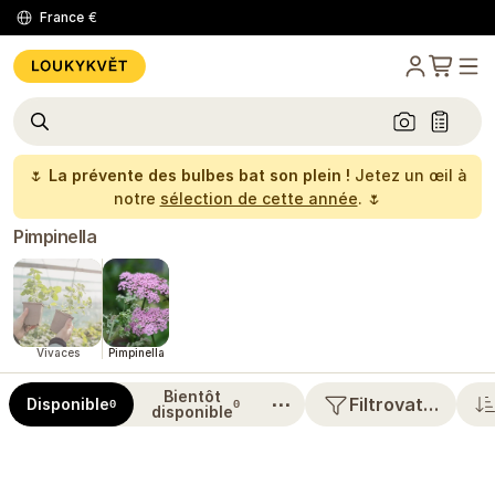
France
€
🌷
La prévente des bulbes bat son plein !
Jetez un œil à
notre
sélection de cette année
. 🌷
Pimpinella
Vivaces
Pimpinella
Bientôt
⋯
Filtrovat…
Disponible
0
0
disponible