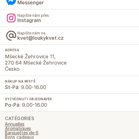
Messenger
Napište nám přes
Instagram
Napište nám na
kvet@loukykvet.cz
ADRESA
Mšecké Žehrovice 11,
270 64 Mšecké Žehrovice
Česko
NÁKUP NA MÍSTĚ
St-Pá:
9.00-16.00
VYZVEDNUTÍ OBJEDNÁVEK
Po-Pá:
9.00-16.00
CATÉGORIES
Annuelles
Aromatiques
Barquettes de 6
Bons cadeaux