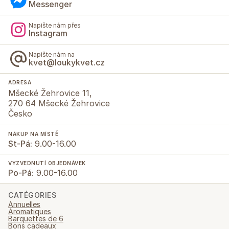
Messenger
Napište nám přes
Instagram
Napište nám na
kvet@loukykvet.cz
ADRESA
Mšecké Žehrovice 11,
270 64 Mšecké Žehrovice
Česko
NÁKUP NA MÍSTĚ
St-Pá:
9.00-16.00
VYZVEDNUTÍ OBJEDNÁVEK
Po-Pá:
9.00-16.00
CATÉGORIES
Annuelles
Aromatiques
Barquettes de 6
Bons cadeaux