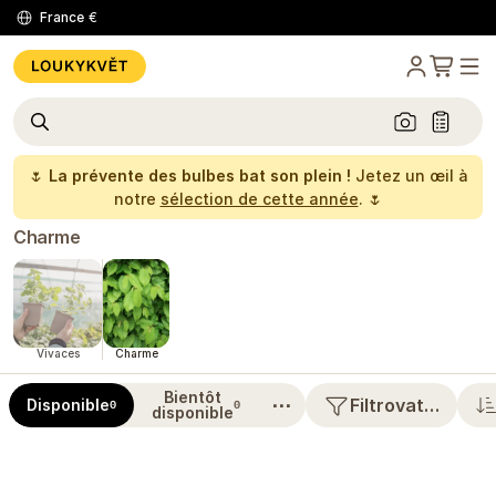
France
€
🌷
La prévente des bulbes bat son plein !
Jetez un œil à
notre
sélection de cette année
. 🌷
Charme
Vivaces
Charme
Bientôt
⋯
Filtrovat…
Disponible
0
0
disponible