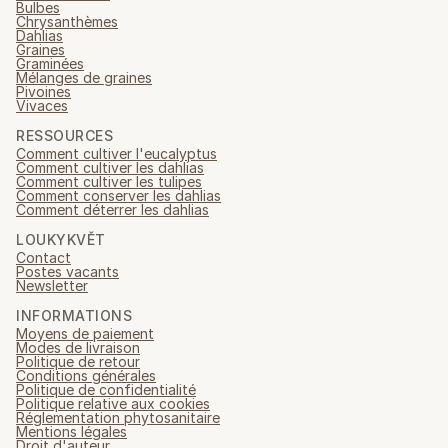
Bulbes
Chrysanthèmes
Dahlias
Graines
Graminées
Mélanges de graines
Pivoines
Vivaces
RESSOURCES
Comment cultiver l'eucalyptus
Comment cultiver les dahlias
Comment cultiver les tulipes
Comment conserver les dahlias
Comment déterrer les dahlias
LOUKYKVĚT
Contact
Postes vacants
Newsletter
INFORMATIONS
Moyens de paiement
Modes de livraison
Politique de retour
Conditions générales
Politique de confidentialité
Politique relative aux cookies
Réglementation phytosanitaire
Mentions légales
Droit d'auteur