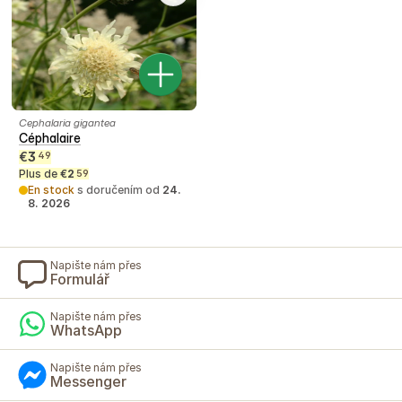
Cephalaria gigantea
Céphalaire
€
3
49
Plus de
€
2
59
En stock
s doručením od
24.
8. 2026
Napište nám přes
Formulář
Napište nám přes
WhatsApp
Napište nám přes
Messenger