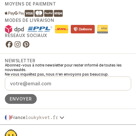
MOYENS DE PAIEMENT
MODES DE LIVRAISON
RÉSEAUX SOCIAUX
NEWSLETTER
Abonnez-vous à notre newsletter pour rester informé de toutes les
nouveautés.
Ne vous inquiétez pas, nous n'en envoyons pas beaucoup.
ENVOYER
France
loukykvet.fr
Česko
© 2016 →
2026
Loukykvět s.r.o.
Slovensko
Loukykvět s.r.o. est immatriculée au Registre du Commerce du Tribunal