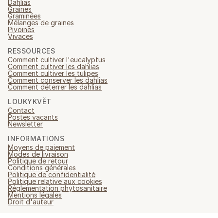
Dahlias
Graines
Graminées
Mélanges de graines
Pivoines
Vivaces
RESSOURCES
Comment cultiver l'eucalyptus
Comment cultiver les dahlias
Comment cultiver les tulipes
Comment conserver les dahlias
Comment déterrer les dahlias
LOUKYKVĚT
Contact
Postes vacants
Newsletter
INFORMATIONS
Moyens de paiement
Modes de livraison
Politique de retour
Conditions générales
Politique de confidentialité
Politique relative aux cookies
Réglementation phytosanitaire
Mentions légales
Droit d'auteur