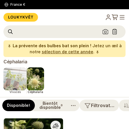
France
€
🌷
La prévente des bulbes bat son plein !
Jetez un œil à
notre
sélection de cette année
. 🌷
Céphalaria
Vivaces
Céphalaria
Bientôt
⋯
Filtrovat…
Disponible
1
0
disponible