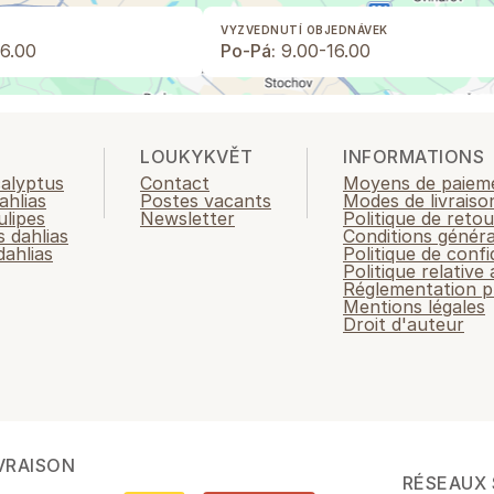
VYZVEDNUTÍ OBJEDNÁVEK
6.00
Po-Pá:
9.00-16.00
LOUKYKVĚT
INFORMATIONS
calyptus
Contact
Moyens de paiem
ahlias
Postes vacants
Modes de livraiso
ulipes
Newsletter
Politique de retou
 dahlias
Conditions généra
ahlias
Politique de confi
Politique relative
Réglementation p
Mentions légales
Droit d'auteur
VRAISON
RÉSEAUX