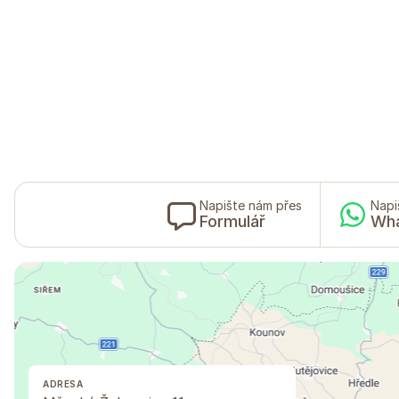
Napište nám přes
Napi
Formulář
Wh
ADRESA