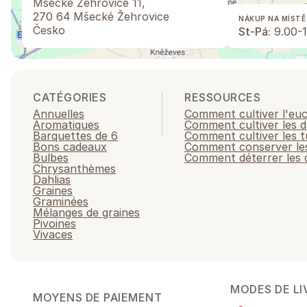
Mšecké Žehrovice 11,
270 64 Mšecké Žehrovice
NÁKUP NA MÍSTĚ
Česko
St-Pá:
9.00-1
CATÉGORIES
RESSOURCES
Annuelles
Comment cultiver l'eu
Aromatiques
Comment cultiver les d
Barquettes de 6
Comment cultiver les t
Bons cadeaux
Comment conserver les
Bulbes
Comment déterrer les d
Chrysanthèmes
Dahlias
Graines
Graminées
Mélanges de graines
Pivoines
Vivaces
MODES DE LI
MOYENS DE PAIEMENT