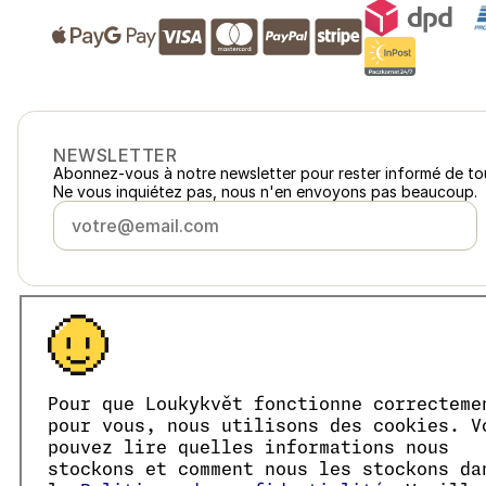
NEWSLETTER
Abonnez-vous à notre newsletter pour rester informé de to
Ne vous inquiétez pas, nous n'en envoyons pas beaucoup.
France
loukykvet.fr
Česko
loukykvet.cz
Slovensko
loukykvet.sk
© 2016 →
2026
Loukykvět s.r.o.
Pour que Loukykvět fonctionne correcteme
Polska
loukykvet.pl
pour vous, nous utilisons des cookies. V
Loukykvět s.r.o. est immatriculée au Registre du Commerce d
Österreich
loukykvet.at
Nous participons au système associé de collecte EKO-KOM
pouvez lire quelles informations nous
Deutschland
Nous utilisons le numéro d'enregistrement 0636 pour délivre
loukykvet.de
stockons et comment nous les stockons da
Notre numéro d'immatriculation est le 05663687, notre nu