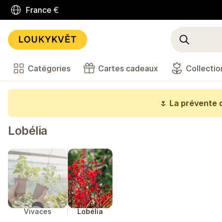
France
€
Catégories
Cartes cadeaux
Collectio
🌷
La prévente d
Lobélia
Vivaces
Lobélia