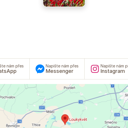
šte nám přes
Napište nám přes
Napište nám p
atsApp
Messenger
Instagram