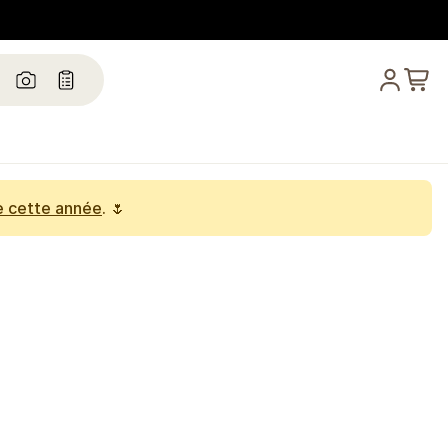
e cette année
. 🌷