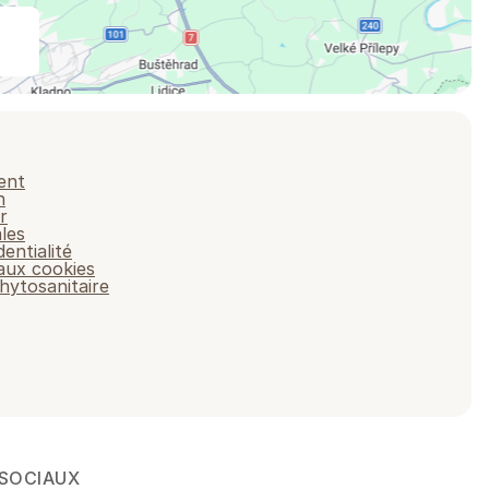
ent
n
r
les
dentialité
 aux cookies
hytosanitaire
 SOCIAUX