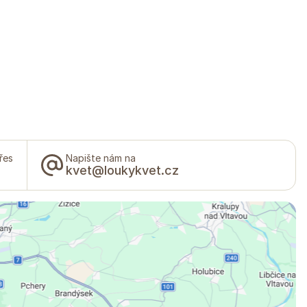
řes
Napište nám na
kvet@loukykvet.cz