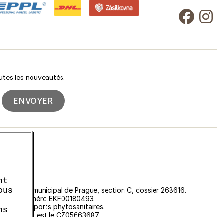
utes les nouveautés.
ENVOYER
nt
ous
u Tribunal municipal de Prague, section C, dossier 268616.
 sous le numéro EKF00180493.
r les passeports phytosanitaires.
ns
méro de TVA est le CZ05663687.