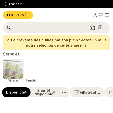
France
€
🌷
La prévente des bulbes bat son plein !
Jetez un œil à
notre
sélection de cette année
. 🌷
Serpolet
Vivaces
Serpolet
Bientôt
⋯
Filtrovat…
Disponible
0
0
disponible