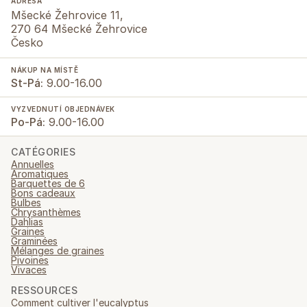
ADRESA
Mšecké Žehrovice 11,
270 64 Mšecké Žehrovice
Česko
NÁKUP NA MÍSTĚ
St-Pá:
9.00-16.00
VYZVEDNUTÍ OBJEDNÁVEK
Po-Pá:
9.00-16.00
CATÉGORIES
Annuelles
Aromatiques
Barquettes de 6
Bons cadeaux
Bulbes
Chrysanthèmes
Dahlias
Graines
Graminées
Mélanges de graines
Pivoines
Vivaces
RESSOURCES
Comment cultiver l'eucalyptus