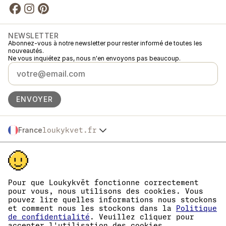
NEWSLETTER
Abonnez-vous à notre newsletter pour rester informé de toutes les
nouveautés.
Ne vous inquiétez pas, nous n'en envoyons pas beaucoup.
ENVOYER
France
loukykvet.fr
Česko
© 2016 →
2026
Loukykvět s.r.o.
Slovensko
Loukykvět s.r.o. est immatriculée au Registre du Commerce du Tribunal
Polska
municipal de Prague, section C, dossier 268616.
Österreich
Nous participons au système associé de collecte EKO-KOM sous le
Deutschland
numéro EKF00180493.
Pour que Loukykvět fonctionne correctement
Nous utilisons le numéro d'enregistrement 0636 pour délivrer les
pour vous, nous utilisons des cookies. Vous
België
passeports phytosanitaires.
pouvez lire quelles informations nous stockons
Danmark
Notre numéro d'immatriculation est le 05663687, notre numéro de TVA
et comment nous les stockons dans la
Politique
Eesti
est le CZ05663687.
de confidentialité
. Veuillez cliquer pour
L'identifiant de la boîte de données est eng827q.
España
accepter l'utilisation des cookies.