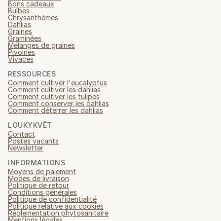
Bons cadeaux
Bulbes
Chrysanthèmes
Dahlias
Graines
Graminées
Mélanges de graines
Pivoines
Vivaces
RESSOURCES
Comment cultiver l'eucalyptus
Comment cultiver les dahlias
Comment cultiver les tulipes
Comment conserver les dahlias
Comment déterrer les dahlias
LOUKYKVĚT
Contact
Postes vacants
Newsletter
INFORMATIONS
Moyens de paiement
Modes de livraison
Politique de retour
Conditions générales
Politique de confidentialité
Politique relative aux cookies
Réglementation phytosanitaire
Mentions légales