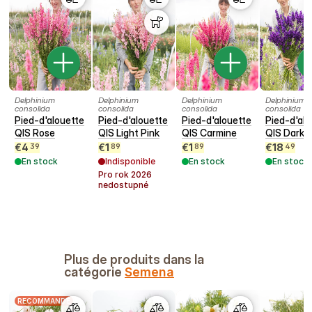
Delphinium
Delphinium
Delphinium
Delphinium
consolida
consolida
consolida
consolida
Pied-d'alouette
Pied-d'alouette
Pied-d'alouette
Pied-d'alo
QIS Rose
QIS Light Pink
QIS Carmine
QIS Dark B
€
4
€
1
€
1
€
18
39
89
89
49
En stock
Indisponible
En stock
En stock
Pro rok
2026
nedostupné
Plus de produits dans la
catégorie
Semena
RECOMMANDÉ