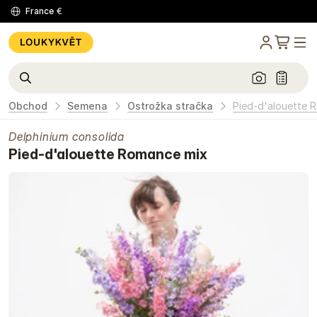
France
€
Obchod
Semena
Ostrožka stračka
Pied-d'alouette 
Delphinium consolida
Pied-d'alouette Romance mix