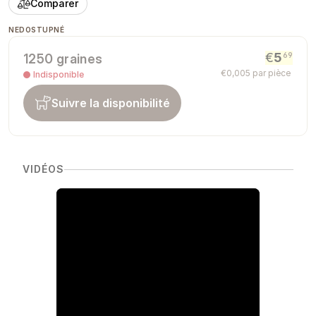
Comparer
NEDOSTUPNÉ
€
5
69
1250 graines
€
0
,
005
par pièce
Indisponible
Suivre la disponibilité
VIDÉOS