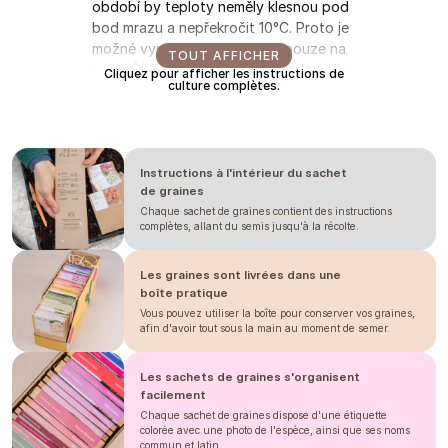
období by teploty neměly klesnou pod
bod mrazu a nepřekročit 10°C. Proto je
možné vypěstovat ostrožky pouze na
TOUT AFFICHER
jaře. PŘÍMÝ VÝSEV Doporučujeme přímý
Cliquez pour afficher les instructions de
culture complètes.
výsev. Ostrožku můžete vysít už na
podzim, přezimuje a pokvete brzy na
jaře. Případně je možný i brzký jarní
výsev, pokvete na začátku léta.
Instructions à l'intérieur du sachet
Kombinace obou postupů je skvělý trik,
de graines
jak si prodloužit ostrožkovou sezónu.
Chaque sachet de graines contient des instructions
Teplota půdy by pro klíčení měla být
complètes, allant du semis jusqu'à la récolte.
okolo 13°C. Sejeme 0,5 cm hluboko,
ostrožky potřebují tmu ke klíčení.
Les graines sont livrées dans une
Doporučujeme oporu.
boîte pratique
Les informations fournies sont basées sur notre
Vous pouvez utiliser la boîte pour conserver vos graines,
expérience, veuillez les utiliser uniquement à titre
afin d'avoir tout sous la main au moment de semer.
indicatif. Les durées peuvent varier selon la saison,
le climat, l'emplacement, les dates de semis et de
repiquage, ainsi que les conditions sous serre. Nous
recommandons toujours de tester le comportement de
Les sachets de graines s'organisent
la plante dans vos conditions. Veuillez ne pas
considérer cela comme une garantie.
facilement
Chaque sachet de graines dispose d'une étiquette
colorée avec une photo de l'espèce, ainsi que ses noms
commun et latin.