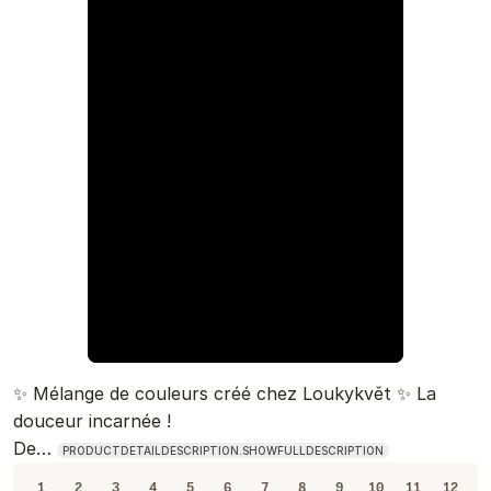
✨ Mélange de couleurs créé chez Loukykvět ✨ La
douceur incarnée !
De…
PRODUCTDETAILDESCRIPTION.SHOWFULLDESCRIPTION
1
2
3
4
5
6
7
8
9
10
11
12