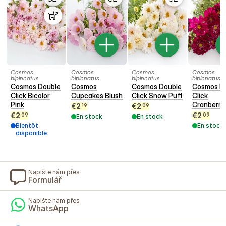
Cosmos
Cosmos
Cosmos
Cosmos
bipinnatus
bipinnatus
bipinnatus
bipinnatus
Cosmos Double
Cosmos
Cosmos Double
Cosmos D
Click Bicolor
Cupcakes Blush
Click Snow Puff
Click
Pink
Cranberri
€
2
€
2
19
09
€
2
€
2
09
09
En stock
En stock
Bientôt
En stock
disponible
Napište nám přes
Formulář
Napište nám přes
WhatsApp