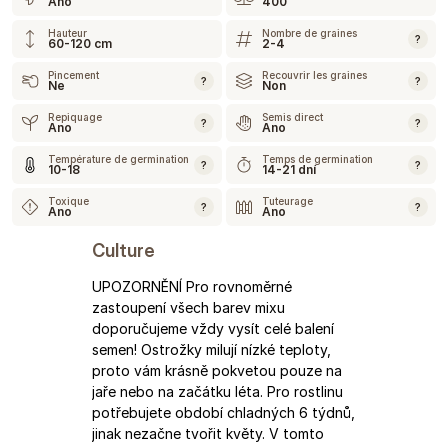
Ano
400
Hauteur
Nombre de graines
?
60-120 cm
2-4
Pincement
Recouvrir les graines
?
?
Ne
Non
Repiquage
Semis direct
?
?
Ano
Ano
Température de germination
Temps de germination
?
?
10-18
14-21 dní
Toxique
Tuteurage
?
?
Ano
Ano
Culture
UPOZORNĚNÍ Pro rovnoměrné
zastoupení všech barev mixu
doporučujeme vždy vysít celé balení
semen! Ostrožky milují nízké teploty,
proto vám krásně pokvetou pouze na
jaře nebo na začátku léta. Pro rostlinu
potřebujete období chladných 6 týdnů,
jinak nezačne tvořit květy. V tomto