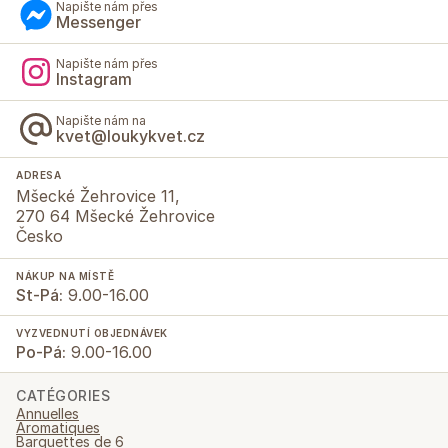
Napište nám přes
Messenger
Napište nám přes
Instagram
Napište nám na
kvet@loukykvet.cz
ADRESA
Mšecké Žehrovice 11,
270 64 Mšecké Žehrovice
Česko
NÁKUP NA MÍSTĚ
St-Pá:
9.00-16.00
VYZVEDNUTÍ OBJEDNÁVEK
Po-Pá:
9.00-16.00
CATÉGORIES
Annuelles
Aromatiques
Barquettes de 6