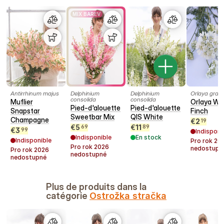
MIX BAREV
Antirrhinum majus
Delphinium
Delphinium
Orlaya grand
consolida
consolida
Muflier
Orlaya Wh
Pied-d'alouette
Pied-d'alouette
Snapstar
Finch
Sweetbar Mix
QIS White
Champagne
€
2
19
€
5
€
11
69
89
€
3
99
Indisponi
Indisponible
En stock
Indisponible
Pro rok
20
Pro rok
2026
nedostupn
Pro rok
2026
nedostupné
nedostupné
Plus de produits dans la
catégorie
Ostrožka stračka