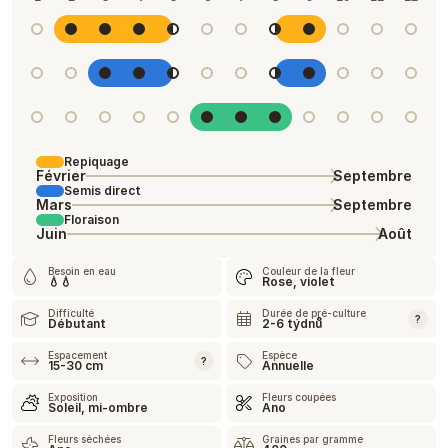
Repiquage
Février
Septembre
Semis direct
Mars
Septembre
Floraison
Juin
Août
Besoin en eau
Couleur de la fleur
💧💧
Rose, violet
Difficulté
Durée de pré-culture
?
Débutant
2-6 týdnů
Espacement
Espèce
?
15-30 cm
Annuelle
Exposition
Fleurs coupées
Soleil, mi-ombre
Ano
Fleurs séchées
Graines par gramme