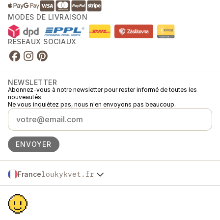
MODES DE LIVRAISON
RÉSEAUX SOCIAUX
NEWSLETTER
Abonnez-vous à notre newsletter pour rester informé de toutes les
nouveautés.
Ne vous inquiétez pas, nous n'en envoyons pas beaucoup.
ENVOYER
France
loukykvet.fr
Česko
© 2016 →
2026
Loukykvět s.r.o.
Slovensko
Loukykvět s.r.o. est immatriculée au Registre du Commerce du Tribunal
Polska
municipal de Prague, section C, dossier 268616.
Österreich
Nous participons au système associé de collecte EKO-KOM sous le