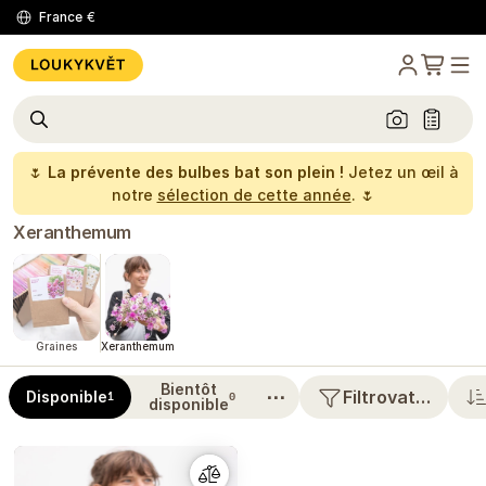
France
€
🌷
La prévente des bulbes bat son plein !
Jetez un œil à
notre
sélection de cette année
. 🌷
Xeranthemum
Graines
Xeranthemum
Bientôt
⋯
Filtrovat…
Disponible
1
0
disponible