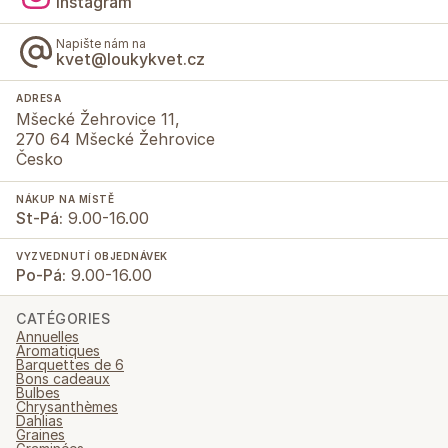
Instagram
Napište nám na
kvet@loukykvet.cz
ADRESA
Mšecké Žehrovice 11,
270 64 Mšecké Žehrovice
Česko
NÁKUP NA MÍSTĚ
St-Pá:
9.00-16.00
VYZVEDNUTÍ OBJEDNÁVEK
Po-Pá:
9.00-16.00
CATÉGORIES
Annuelles
Aromatiques
Barquettes de 6
Bons cadeaux
Bulbes
Chrysanthèmes
Dahlias
Graines