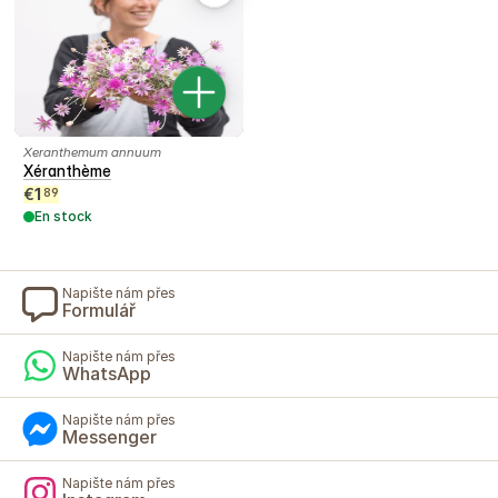
Xeranthemum annuum
Xéranthème
€
1
89
En stock
Napište nám přes
Formulář
Napište nám přes
WhatsApp
Napište nám přes
Messenger
Napište nám přes