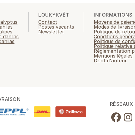
LOUKYKVĚT
INFORMATIONS
calyptus
Contact
Moyens de paiem
ahlias
Postes vacants
Modes de livraiso
ulipes
Newsletter
Politique de retou
 dahlias
Conditions généra
ahlias
Politique de confi
Politique relative
Réglementation p
Mentions légales
Droit d'auteur
VRAISON
RÉSEAUX