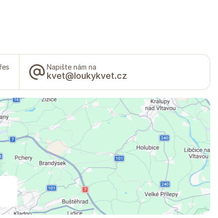
řes
Napište nám na
kvet@loukykvet.cz