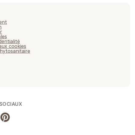
ent
n
r
les
dentialité
 aux cookies
hytosanitaire
 SOCIAUX