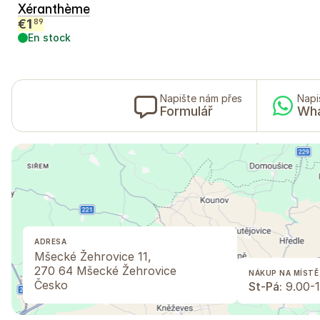
Xéranthème
€
1
89
En stock
Napište nám přes
Napi
Formulář
Wh
ADRESA
Mšecké Žehrovice 11,
270 64 Mšecké Žehrovice
NÁKUP NA MÍSTĚ
Česko
St-Pá:
9.00-1