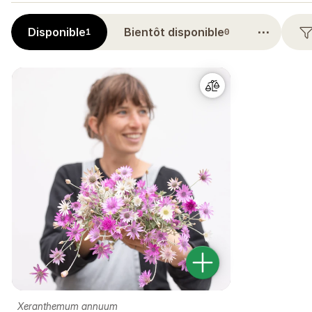
⋯
Disponible
Bientôt disponible
1
0
Xeranthemum annuum