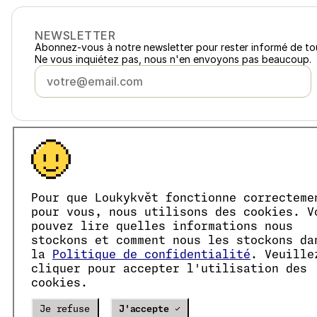
NEWSLETTER
Abonnez-vous à notre newsletter pour rester informé de to
Ne vous inquiétez pas, nous n'en envoyons pas beaucoup.
France
loukykvet.fr
Česko
loukykvet.cz
Slovensko
loukykvet.sk
© 2016 →
2026
Loukykvět s.r.o.
Pour que Loukykvět fonctionne correcteme
Polska
loukykvet.pl
pour vous, nous utilisons des cookies. V
Loukykvět s.r.o. est immatriculée au Registre du Commerce d
Österreich
loukykvet.at
Nous participons au système associé de collecte EKO-KOM
pouvez lire quelles informations nous
Deutschland
Nous utilisons le numéro d'enregistrement 0636 pour délivre
loukykvet.de
stockons et comment nous les stockons da
Notre numéro d'immatriculation est le 05663687, notre nu
België
la
Politique de confidentialité
. Veuille
loukykvet.be
L'identifiant de la boîte de données est eng827q.
cliquer pour accepter l'utilisation des
Danmark
loukykvet.dk
Le numéro EORI est le CZ05663687.
cookies.
Nous sommes assujettis à la TVA.
Eesti
loukykvet.ee
España
loukykvet.es
Verze
20302
PRODUCTION
Je refuse
J'accepte ✓