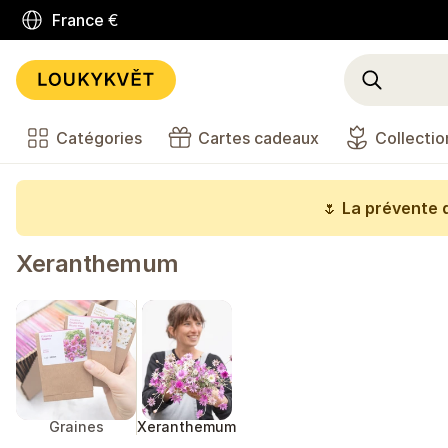
France
€
Catégories
Cartes cadeaux
Collectio
🌷
La prévente d
Xeranthemum
Graines
Xeranthemum