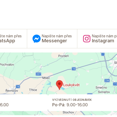
šte nám přes
Napište nám přes
Napište nám p
atsApp
Messenger
Instagram
VYZVEDNUTÍ OBJEDNÁVEK
6.00
Po-Pá:
9.00-16.00