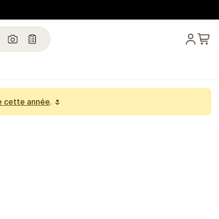
e cette année
. 🌷