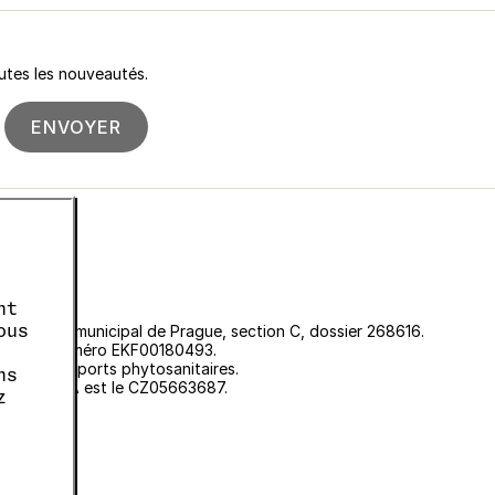
utes les nouveautés.
ENVOYER
nt
ous
u Tribunal municipal de Prague, section C, dossier 268616.
 sous le numéro EKF00180493.
r les passeports phytosanitaires.
ns
méro de TVA est le CZ05663687.
z