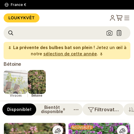
France
€
🌷
La prévente des bulbes bat son plein !
Jetez un œil à
notre
sélection de cette année
. 🌷
Bétoine
Vivaces
Bétoine
Bientôt
⋯
Filtrovat…
Disponible
2
0
disponible
NOUVEAUTÉ