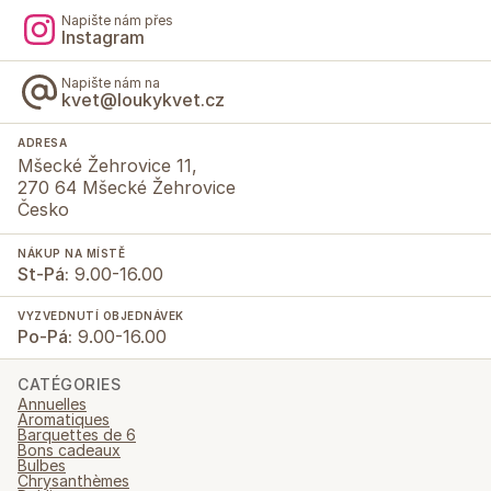
Napište nám přes
Instagram
Napište nám na
kvet@loukykvet.cz
ADRESA
Mšecké Žehrovice 11,
270 64 Mšecké Žehrovice
Česko
NÁKUP NA MÍSTĚ
St-Pá:
9.00-16.00
VYZVEDNUTÍ OBJEDNÁVEK
Po-Pá:
9.00-16.00
CATÉGORIES
Annuelles
Aromatiques
Barquettes de 6
Bons cadeaux
Bulbes
Chrysanthèmes