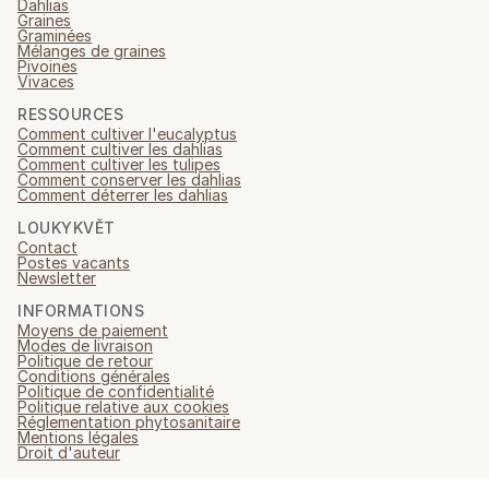
Dahlias
Graines
Graminées
Mélanges de graines
Pivoines
Vivaces
RESSOURCES
Comment cultiver l'eucalyptus
Comment cultiver les dahlias
Comment cultiver les tulipes
Comment conserver les dahlias
Comment déterrer les dahlias
LOUKYKVĚT
Contact
Postes vacants
Newsletter
INFORMATIONS
Moyens de paiement
Modes de livraison
Politique de retour
Conditions générales
Politique de confidentialité
Politique relative aux cookies
Réglementation phytosanitaire
Mentions légales
Droit d'auteur