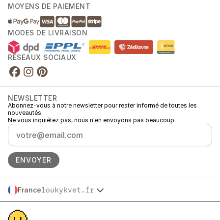
MOYENS DE PAIEMENT
MODES DE LIVRAISON
RÉSEAUX SOCIAUX
NEWSLETTER
Abonnez-vous à notre newsletter pour rester informé de toutes les
nouveautés.
Ne vous inquiétez pas, nous n'en envoyons pas beaucoup.
ENVOYER
France
loukykvet.fr
Česko
© 2016 →
2026
Loukykvět s.r.o.
Slovensko
Loukykvět s.r.o. est immatriculée au Registre du Commerce du Tribunal