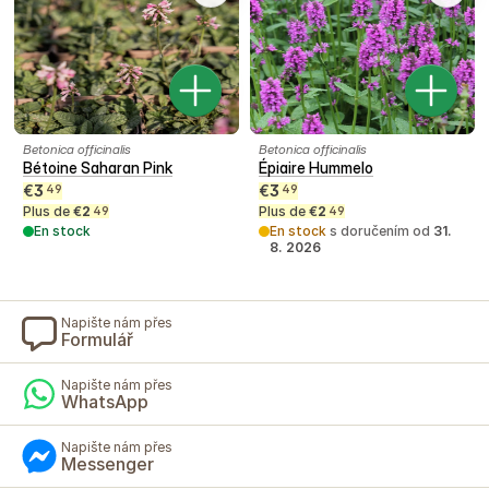
Betonica officinalis
Betonica officinalis
Bétoine Saharan Pink
Épiaire Hummelo
€
3
€
3
49
49
Plus de
€
2
Plus de
€
2
49
49
En stock
En stock
s doručením od
31.
8. 2026
Napište nám přes
Formulář
Napište nám přes
WhatsApp
Napište nám přes
Messenger