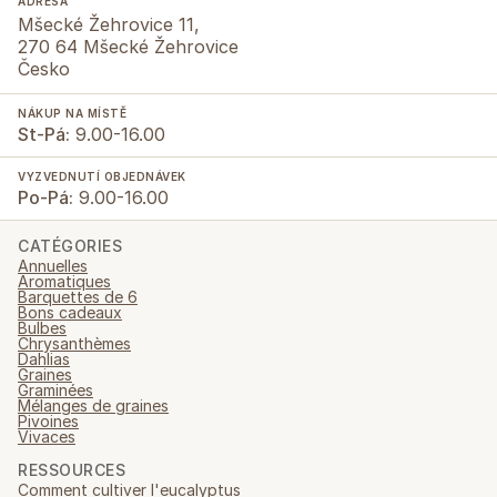
ADRESA
Mšecké Žehrovice 11,
270 64 Mšecké Žehrovice
Česko
NÁKUP NA MÍSTĚ
St-Pá:
9.00-16.00
VYZVEDNUTÍ OBJEDNÁVEK
Po-Pá:
9.00-16.00
CATÉGORIES
Annuelles
Aromatiques
Barquettes de 6
Bons cadeaux
Bulbes
Chrysanthèmes
Dahlias
Graines
Graminées
Mélanges de graines
Pivoines
Vivaces
RESSOURCES
Comment cultiver l'eucalyptus