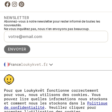
NEWSLETTER
Abonnez-vous à notre newsletter pour rester informé de toutes les
nouveautés.
Ne vous inquiétez pas, nous n'en envoyons pas beaucoup.
ENVOYER
France
loukykvet.fr
Česko
© 2016 →
2026
Loukykvět s.r.o.
Slovensko
Loukykvět s.r.o. est immatriculée au Registre du Commerce du Tribunal
Polska
municipal de Prague, section C, dossier 268616.
Österreich
Nous participons au système associé de collecte EKO-KOM sous le
Deutschland
numéro EKF00180493.
Pour que Loukykvět fonctionne correctement
Nous utilisons le numéro d'enregistrement 0636 pour délivrer les
pour vous, nous utilisons des cookies. Vous
België
passeports phytosanitaires.
pouvez lire quelles informations nous stockons
Danmark
Notre numéro d'immatriculation est le 05663687, notre numéro de TVA
et comment nous les stockons dans la
Politique
Eesti
est le CZ05663687.
de confidentialité
. Veuillez cliquer pour
L'identifiant de la boîte de données est eng827q.
España
accepter l'utilisation des cookies.