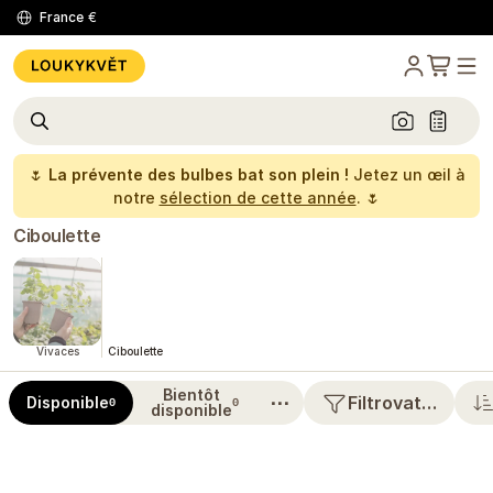
France
€
🌷
La prévente des bulbes bat son plein !
Jetez un œil à
notre
sélection de cette année
. 🌷
Ciboulette
Vivaces
Ciboulette
Bientôt
⋯
Filtrovat…
Disponible
0
0
disponible