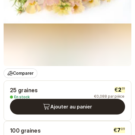
Comparer
€
2
19
25 graines
€
0
,
088
par pièce
En stock
Ajouter au panier
€
7
09
100 graines