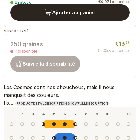
€
0
,
071
par pièce
En stock
Ajouter au panier
NEDOSTUPNÉ
€
13
29
250 graines
€
0
,
053
par pièce
Indisponible
Suivre la disponibilité
Les Cosmos sont nos chouchous, mais il nous
manquait des couleurs.
Ils…
PRODUCTDETAILDESCRIPTION.SHOWFULLDESCRIPTION
1
2
3
4
5
6
7
8
9
10
11
12