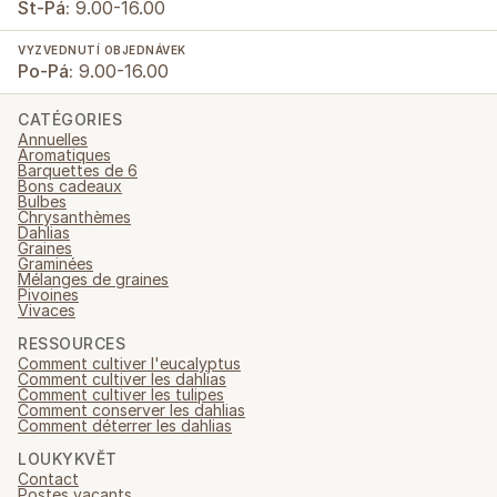
St-Pá:
9.00-16.00
VYZVEDNUTÍ OBJEDNÁVEK
Po-Pá:
9.00-16.00
CATÉGORIES
Annuelles
Aromatiques
Barquettes de 6
Bons cadeaux
Bulbes
Chrysanthèmes
Dahlias
Graines
Graminées
Mélanges de graines
Pivoines
Vivaces
RESSOURCES
Comment cultiver l'eucalyptus
Comment cultiver les dahlias
Comment cultiver les tulipes
Comment conserver les dahlias
Comment déterrer les dahlias
LOUKYKVĚT
Contact
Postes vacants