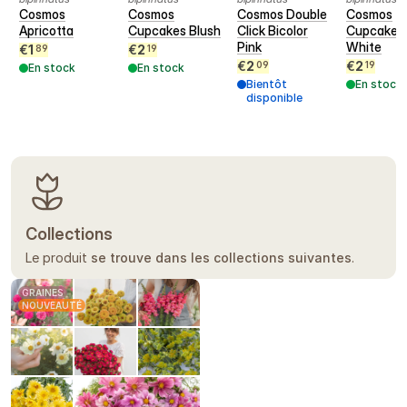
Cosmos
Cosmos
Cosmos Double
Cosmos
Apricotta
Cupcakes Blush
Click Bicolor
Cupcakes
Pink
White
€
1
€
2
89
19
€
2
€
2
09
19
En stock
En stock
Bientôt
En stock
disponible
Collections
Le produit
se trouve dans les collections suivantes
.
GRAINES
NOUVEAUTÉ