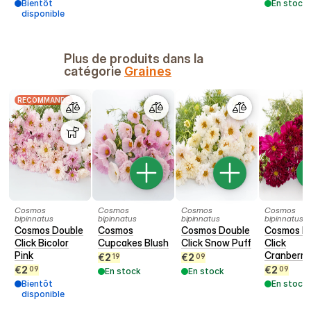
Bientôt
En stock
disponible
Plus de produits dans la
catégorie
Graines
RECOMMANDÉ
Cosmos
Cosmos
Cosmos
Cosmos
bipinnatus
bipinnatus
bipinnatus
bipinnatus
Cosmos Double
Cosmos
Cosmos Double
Cosmos D
Click Bicolor
Cupcakes Blush
Click Snow Puff
Click
Pink
Cranberri
€
2
€
2
19
09
€
2
€
2
09
09
En stock
En stock
Bientôt
En stock
disponible