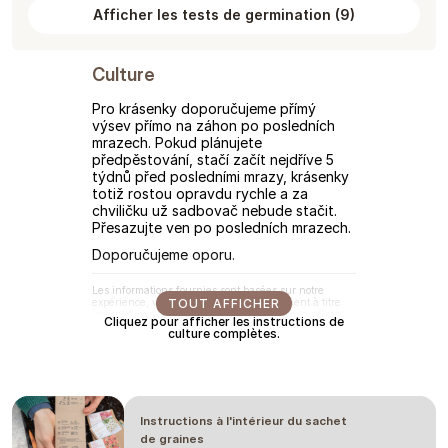
Afficher les tests de germination
(
9
)
Culture
Pro krásenky doporučujeme přímý
výsev přímo na záhon po posledních
mrazech. Pokud plánujete
předpěstování, stačí začít nejdříve 5
týdnů před posledními mrazy, krásenky
totiž rostou opravdu rychle a za
chviličku už sadbovač nebude stačit.
Přesazujte ven po posledních mrazech.
Doporučujeme oporu.
Les informations fournies sont basées sur notre
expérience, veuillez les utiliser uniquement à titre
TOUT AFFICHER
indicatif. Les durées peuvent varier selon la saison,
Cliquez pour afficher les instructions de
le climat, l'emplacement, les dates de semis et de
culture complètes.
repiquage, ainsi que les conditions sous serre. Nous
recommandons toujours de tester le comportement de
la plante dans vos conditions. Veuillez ne pas
considérer cela comme une garantie.
Instructions à l'intérieur du sachet
de graines