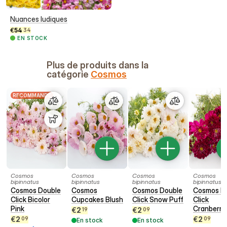
Nuances ludiques
€
54
34
EN STOCK
Plus de produits dans la
catégorie
Cosmos
RECOMMANDÉ
Cosmos
Cosmos
Cosmos
Cosmos
bipinnatus
bipinnatus
bipinnatus
bipinnatus
Cosmos Double
Cosmos
Cosmos Double
Cosmos D
Click Bicolor
Cupcakes Blush
Click Snow Puff
Click
Pink
Cranberri
€
2
€
2
19
09
€
2
€
2
09
09
En stock
En stock