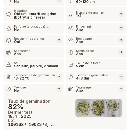
?
Ne
60-120 cm
Maladies
Nombre de graines
Oïdium, pourriture grise
?
1-2
(botrytis cinerea)
Parfumé (aromatique) 👃
Pincement
?
Ne
Ano
Recouvrir les graines
Repiquage
?
?
Oui
Ano
Se ressème
Semis direct
?
Ano
Ano
Sol
Taille de la fleur
Sableux, pauvre, drainant
5 cm
Température de germination
Temps de germination
?
?
18-22 °C
4-8 dní
Toxique
Tuteurage
?
?
Ne
Ano
Taux de germination
82%
Dernier test
18. 11. 2025
Lot
,
, …
1001627
1002373