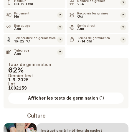
Hauteur
Nombre de graines
?
80-120 cm
2-4
Pincement
Recouvrir les graines
?
?
Ne
Oui
Repiquage
Semis direct
?
?
Ano
Ano
Température de germination
Temps de germination
?
?
16-22 °C
7-14 dní
Tuteurage
?
Ano
Taux de germination
62%
Dernier test
1. 6. 2025
Lot
1002159
Afficher les tests de germination
(
1
)
Culture
Instructions à l'intérieur du sachet