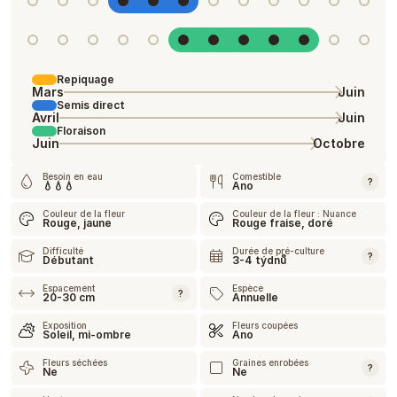
Repiquage
Mars
Juin
Semis direct
Avril
Juin
Floraison
Juin
Octobre
Besoin en eau
Comestible
?
💧💧💧
Ano
Couleur de la fleur
Couleur de la fleur : Nuance
Rouge, jaune
Rouge fraise, doré
Difficulté
Durée de pré-culture
?
Débutant
3-4 týdnů
Espacement
Espèce
?
20-30 cm
Annuelle
Exposition
Fleurs coupées
Soleil, mi-ombre
Ano
Fleurs séchées
Graines enrobées
?
Ne
Ne