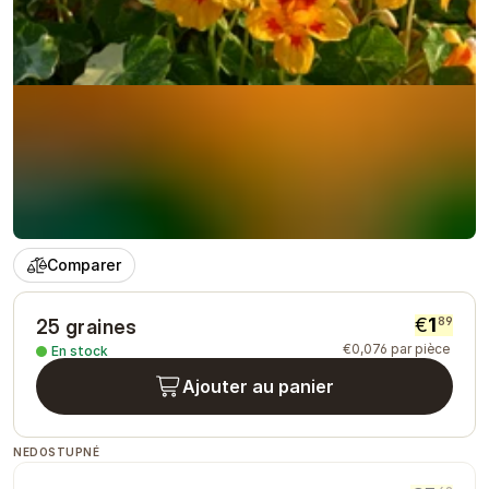
Comparer
€
1
89
25 graines
€
0
,
076
par pièce
En stock
Ajouter au panier
NEDOSTUPNÉ