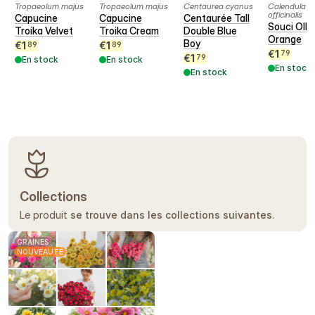
Tropaeolum majus
Tropaeolum majus
Centaurea cyanus
Calendula
officinalis
Capucine
Capucine
Centaurée Tall
Souci Olli
Troika Velvet
Troika Cream
Double Blue
Orange
Boy
€
1
€
1
89
89
€
1
79
€
1
79
En stock
En stock
En stock
En stock
Collections
Le produit
se trouve dans les collections suivantes
.
GRAINES
NOUVEAUTÉ