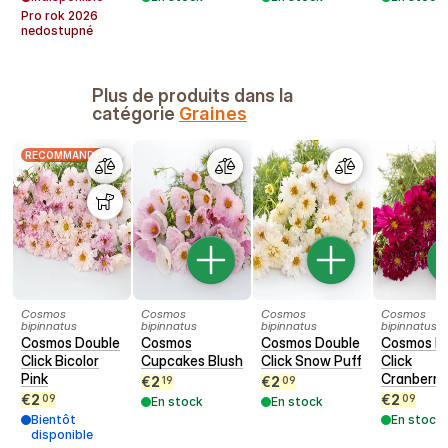
Pro rok
2026
nedostupné
Plus de produits dans la
catégorie
Graines
RECOMMANDÉ
Cosmos
Cosmos
Cosmos
Cosmos
bipinnatus
bipinnatus
bipinnatus
bipinnatus
Cosmos Double
Cosmos
Cosmos Double
Cosmos D
Click Bicolor
Cupcakes Blush
Click Snow Puff
Click
Pink
Cranberri
€
2
€
2
19
09
€
2
€
2
09
09
En stock
En stock
Bientôt
En stock
disponible