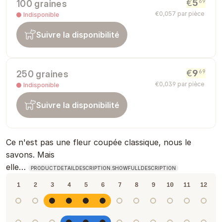
€
5
69
100 graines
€
0
,
057
par pièce
Indisponible
Suivre la disponibilité
€
9
69
250 graines
€
0
,
039
par pièce
Indisponible
Suivre la disponibilité
Ce n'est pas une fleur coupée classique, nous le
savons. Mais
elle…
PRODUCTDETAILDESCRIPTION.SHOWFULLDESCRIPTION
1
2
3
4
5
6
7
8
9
10
11
12