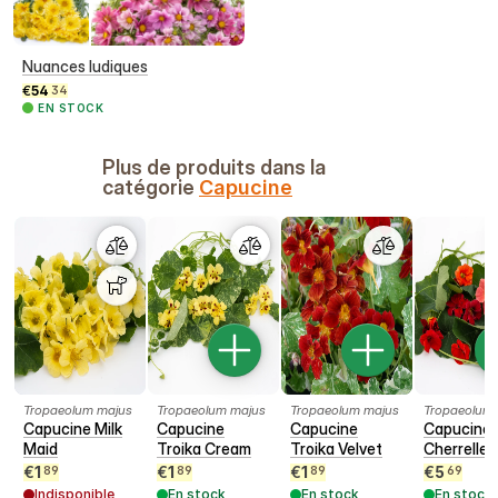
Nuances ludiques
€
54
34
EN STOCK
Plus de produits dans la
catégorie
Capucine
Tropaeolum majus
Tropaeolum majus
Tropaeolum majus
Tropaeolum
Capucine Milk
Capucine
Capucine
Capucine
Maid
Troika Cream
Troika Velvet
Cherrelle
€
1
€
1
€
1
€
5
89
89
89
69
Indisponible
En stock
En stock
En stock