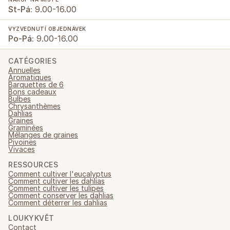
St-Pá:
9.00-16.00
VYZVEDNUTÍ OBJEDNÁVEK
Po-Pá:
9.00-16.00
CATÉGORIES
Annuelles
Aromatiques
Barquettes de 6
Bons cadeaux
Bulbes
Chrysanthèmes
Dahlias
Graines
Graminées
Mélanges de graines
Pivoines
Vivaces
RESSOURCES
Comment cultiver l'eucalyptus
Comment cultiver les dahlias
Comment cultiver les tulipes
Comment conserver les dahlias
Comment déterrer les dahlias
LOUKYKVĚT
Contact