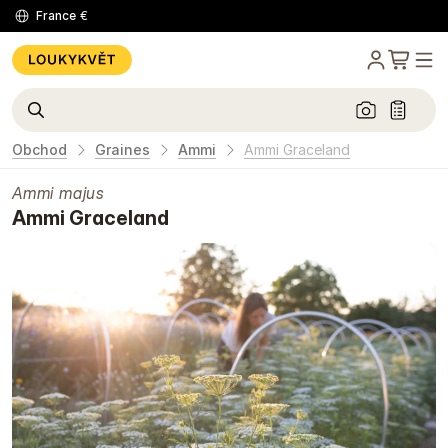
France
€
Obchod
Graines
Ammi
Ammi Graceland
Ammi majus
Ammi Graceland