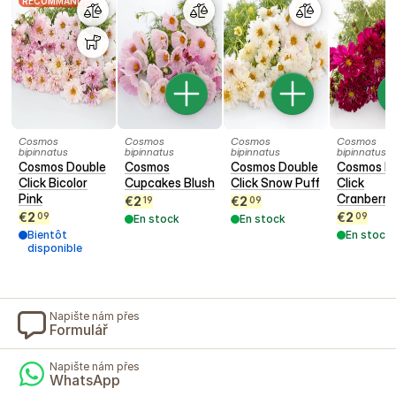
RECOMMANDÉ
Cosmos
Cosmos
Cosmos
Cosmos
bipinnatus
bipinnatus
bipinnatus
bipinnatus
Cosmos Double
Cosmos
Cosmos Double
Cosmos D
Click Bicolor
Cupcakes Blush
Click Snow Puff
Click
Pink
Cranberri
€
2
€
2
19
09
€
2
€
2
09
09
En stock
En stock
Bientôt
En stock
disponible
Napište nám přes
Formulář
Napište nám přes
WhatsApp