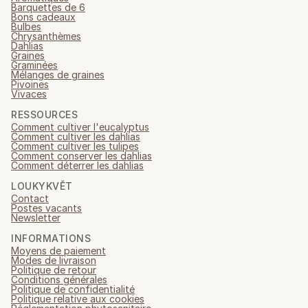
Barquettes de 6
Bons cadeaux
Bulbes
Chrysanthèmes
Dahlias
Graines
Graminées
Mélanges de graines
Pivoines
Vivaces
RESSOURCES
Comment cultiver l'eucalyptus
Comment cultiver les dahlias
Comment cultiver les tulipes
Comment conserver les dahlias
Comment déterrer les dahlias
LOUKYKVĚT
Contact
Postes vacants
Newsletter
INFORMATIONS
Moyens de paiement
Modes de livraison
Politique de retour
Conditions générales
Politique de confidentialité
Politique relative aux cookies