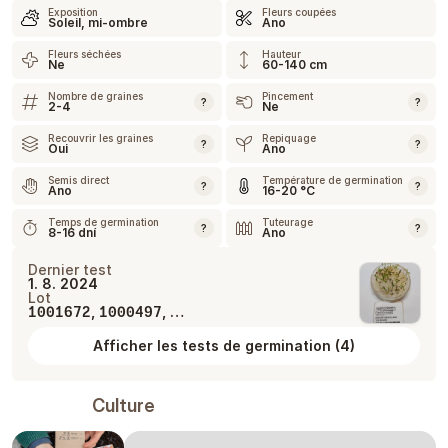
Exposition
Fleurs coupées
Soleil, mi-ombre
Ano
Fleurs séchées
Hauteur
Ne
60-140 cm
Nombre de graines
Pincement
?
?
2-4
Ne
Recouvrir les graines
Repiquage
?
?
Oui
Ano
Semis direct
Température de germination
?
?
Ano
16-20 °C
Temps de germination
Tuteurage
?
?
8-16 dní
Ano
Dernier test
1. 8. 2024
Lot
,
, …
1001672
1000497
Afficher les tests de germination
(
4
)
Culture