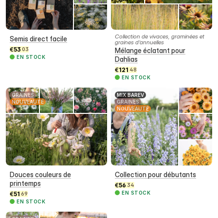
Collection de vivaces, graminées et
Semis direct facile
graines d'annuelles
€
53
03
Mélange éclatant pour
EN STOCK
Dahlias
€
121
48
EN STOCK
GRAINES
MIX BAREV
NOUVEAUTÉ
GRAINES
NOUVEAUTÉ
Douces couleurs de
Collection pour débutants
printemps
€
56
34
EN STOCK
€
51
69
EN STOCK