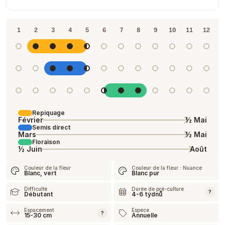
1
2
3
4
5
6
7
8
9
10
11
12
Repiquage
Février
½ Mai
Semis direct
Mars
½ Mai
Floraison
½ Juin
Août
Couleur de la fleur
Couleur de la fleur : Nuance
Blanc, vert
Blanc pur
Difficulté
Durée de pré-culture
?
Débutant
4-6 týdnů
Espacement
Espèce
?
15-30 cm
Annuelle