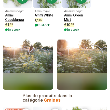
Ammi visnaga
Ammi majus
Ammi visnaga
Ammi
Ammi White
Ammi Green
Casablanca
Mist
€
1
89
€
1
€
10
89
59
En stock
En stock
En stock
Plus de produits dans la
catégorie
Graines