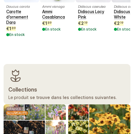
Daucus carota
Ammi visnaga
Didiscus caerulea
Didiscus cae
Carotte
Ammi
Didiscus Lacy
Didiscus L
d'ornement
Casablanca
Pink
White
Dara
€
1
€
2
€
2
89
19
19
€
1
89
En stock
En stock
En stock
En stock
Collections
Le produit
se trouve dans les collections suivantes
.
GRAINES
NOUVEAUTÉ