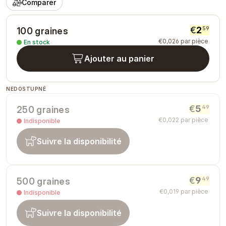
Comparer
€
2
59
100 graines
€
0
,
026
par pièce
En stock
Ajouter au panier
NEDOSTUPNÉ
€
5
49
250 graines
€
0
,
022
par pièce
Indisponible
Suivre la disponibilité
€
9
49
500 graines
€
0
,
019
par pièce
Indisponible
Suivre la disponibilité