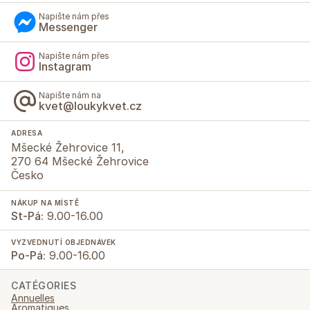
Napište nám přes
Messenger
Napište nám přes
Instagram
Napište nám na
kvet@loukykvet.cz
ADRESA
Mšecké Žehrovice 11,
270 64 Mšecké Žehrovice
Česko
NÁKUP NA MÍSTĚ
St-Pá:
9.00-16.00
VYZVEDNUTÍ OBJEDNÁVEK
Po-Pá:
9.00-16.00
CATÉGORIES
Annuelles
Aromatiques